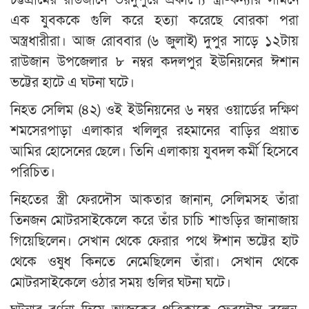
এক যুবককে গুলি করে হত্যা করেছে বোরকা পরা
অস্ত্রধারীরা। আজ রোববার (৬ জুলাই) দুপুর সাড়ে ১২টায়
রাউজান উপজেলার ৮ নম্বর কদলপুর ইউনিয়নের ঈশান
ভট্টের হাটে এ ঘটনা ঘটে।
নিহত সেলিম (৪২) ওই ইউনিয়নের ৬ নম্বর ওয়ার্ডের দক্ষিণ
শমসেরপাড়া এলাকার খলিলুর রহমানের বাড়ির প্রয়াত
আমির হোসেনের ছেলে। তিনি এলাকায় যুবদল কর্মী হিসেবে
পরিচিত।
নিহতের স্ত্রী ফেরদৌস আকতার জানান, সেলিমসহ তাঁরা
তিনজন মোটরসাইকেলে করে তাঁর চাচি শাশুড়ির জানাজায়
গিয়েছিলেন। সেখান থেকে ফেরার পথে ঈশান ভট্টের হাট
থেকে ওষুধ কিনতে নেমেছিলেন তাঁরা। সেখান থেকে
মোটরসাইকেলে ওঠার সময় গুলির ঘটনা ঘটে।