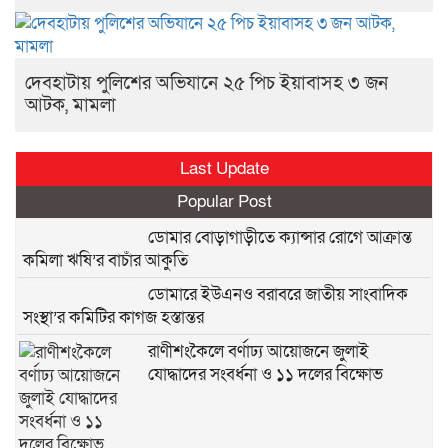
দেবহাটায় পুলিশের অভিযানে ২৫ পিচ ইয়াবাসহ ৩ জন
আটক, মামলা
Last Update
Popular Post
ডোমার বোড়াগাড়ীতে ক্যান্সার রোগে আক্রান্ত
কমিলা ঋষি’র বাচাঁর আকুতি
ডোমারে ইউএনও বরাবরে জাতীয় সাংবাদিক
সংস্থা’র কমিটির কাগজ হস্তান্তর
রাণীশংকৈলে বর্ণাঢ্য আয়োজনে জুলাই
যোদ্ধাদের সংবর্ধনা ও ১১ দলের বিক্ষোভ