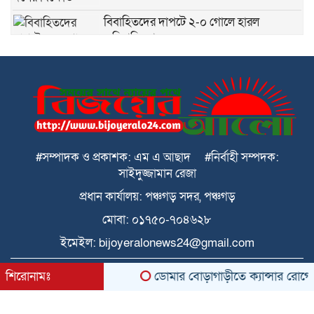
বিবাহিতদের দাপটে ২-০ গোলে হারল
অবিবাহিতরা
পঞ্চগড়ে ২১৮ পিছ ইয়াবা সহ মাদক
ব্যবসায়ীকে পুলিশে দিল মাদক নির্মূল কমিটি
পঞ্চগড়ে জুলাই গণঅভ্যুত্থান দিবস পালিত
#সম্পাদক ও প্রকাশক: এম এ আছাদ #নির্বাহী সম্পদক:
সাইদুজ্জামান রেজা
ডোমারে গণঅভ্যূত্থানের ২য় বার্ষিকী উপলক্ষে
প্রধান কার্যালয়: পঞ্চগড় সদর, পঞ্চগড়
১১ দলের গণমিছিল
মোবা: ০১৭৫০-৭০৪৬২৮
ইমেইল: bijoyeralonews24@gmail.com
ডোমার আমবাড়ীতে অগ্নিকান্ডে ক্ষতিগস্ত
পরিবারের মাঝে জাতীয় সাংবাদিক সংস্থার পক্ষে
All rights reserved © 2026 কারিগরি সহযোগিতা
শিরোনামঃ
ডোমার বোড়াগাড়ীতে ক্যান্সার রোগে আক্র
খাদ্য সামগ্রী বিতরণ
BDITWork.com
ডোমারে চিলাহাটি অটিজম ও প্রতিবন্ধী বিদ্যালয়