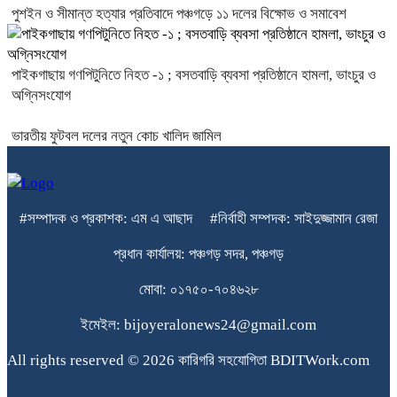
পুশইন ও সীমান্ত হত্যার প্রতিবাদে পঞ্চগড়ে ১১ দলের বিক্ষোভ ও সমাবেশ
পাইকগাছায় গণপিটুনিতে নিহত -১ ; বসতবাড়ি ব্যবসা প্রতিষ্ঠানে হামলা, ভাংচুর ও
অগ্নিসংযোগ
ভারতীয় ফুটবল দলের নতুন কোচ খালিদ জামিল
#সম্পাদক ও প্রকাশক: এম এ আছাদ #নির্বাহী সম্পদক: সাইদুজ্জামান রেজা
প্রধান কার্যালয়: পঞ্চগড় সদর, পঞ্চগড়
মোবা: ০১৭৫০-৭০৪৬২৮
ইমেইল: bijoyeralonews24@gmail.com
All rights reserved © 2026 কারিগরি সহযোগিতা BDITWork.com