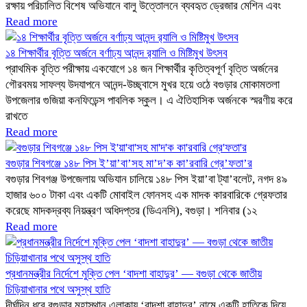
রক্ষায় পরিচালিত বিশেষ অভিযানে বালু উত্তোলনে ব্যবহৃত ড্রেজার মেশিন এবং
Read more
১৪ শিক্ষার্থীর বৃত্তি অর্জনে বর্ণাঢ্য আনন্দ র‍্যালি ও মিষ্টিমুখ উৎসব
প্রাথমিক বৃত্তি পরীক্ষায় একযোগে ১৪ জন শিক্ষার্থীর কৃতিত্বপূর্ণ বৃত্তি অর্জনের
গৌরবময় সাফল্য উদযাপনে আনন্দ-উচ্ছ্বাসে মুখর হয়ে ওঠে বগুড়ার মোকামতলা
উপজেলার গুজিয়া কনফিডেন্স পাবলিক স্কুল। এ ঐতিহাসিক অর্জনকে স্মরণীয় করে
রাখতে
Read more
বগুড়ার শিবগঞ্জে ১৪৮ পিস ই’য়া’বা’সহ মা’দ’ক কা’রবারি গ্রে’ফতা’র
বগুড়ার শিবগঞ্জ উপজেলায় অভিযান চালিয়ে ১৪৮ পিস ইয়া’বা ট্যা’বলেট, নগদ ৪৯
হাজার ৬০০ টাকা এবং একটি মোবাইল ফোনসহ এক মাদক কারবারিকে গ্রেফতার
করেছে মাদকদ্রব্য নিয়ন্ত্রণ অধিদপ্তর (ডিএনসি), বগুড়া। শনিবার (১২
Read more
প্রধানমন্ত্রীর নির্দেশে মুক্তি পেল ‘বাদশা বাহাদুর’ — বগুড়া থেকে জাতীয়
চিড়িয়াখানার পথে অসুস্থ হাতি
দীর্ঘদিন ধরে বগুড়ার মহাস্থান এলাকায় ‘বাদশা বাহাদুর’ নামে একটি হাতিকে দিয়ে