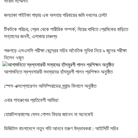
সংবাদ সম্মেলন
জলঢাকা পাইটকা পাড়ায় এক অসহায় পরিবারের জমি দখলের চেস্টা
টিকটকে পরিচয়, প্রেম থেকে শারীরিক সম্পর্ক; বিয়ের দাবিতে প্রেমিকের বাড়িতে
সন্তানের জননী, এলাকায় চাঞ্চল্য
পঞ্চগড়ে এসএসসি পরীক্ষা কেন্দ্রের সচিব অনৈতিক সুবিধা নিয়ে ৯ জুনের পরীক্ষা
নিলেন ৭জুন
আশাশুনিতে স্বপ্নসারথী সদস্যদের হাঁসমুরগী পালন প্রশিক্ষন অনুষ্ঠিত
স্পেস এক্সপ্লোরেশন অলিম্পিয়াডের গ্র্যান্ড ফিনালে অনুষ্ঠিত
এবার শাহরুখের প্রতিবেশী আমির!
হোয়াটসঅ্যাপের যেসব গোপন ফিচার জানেন না অনেকেই
ডিজিটাল বাংলাদেশে নতুন গতি আনবে তরুণ উদ্ভাবকরা : আইসিটি সচিব