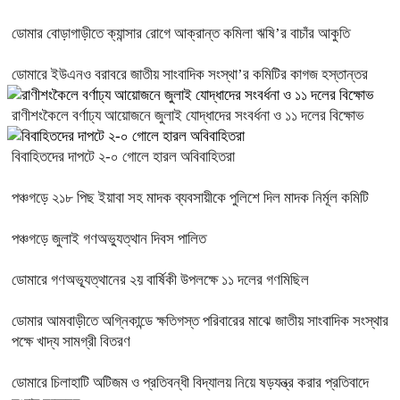
ডোমার বোড়াগাড়ীতে ক্যান্সার রোগে আক্রান্ত কমিলা ঋষি’র বাচাঁর আকুতি
ডোমারে ইউএনও বরাবরে জাতীয় সাংবাদিক সংস্থা’র কমিটির কাগজ হস্তান্তর
রাণীশংকৈলে বর্ণাঢ্য আয়োজনে জুলাই যোদ্ধাদের সংবর্ধনা ও ১১ দলের বিক্ষোভ
বিবাহিতদের দাপটে ২-০ গোলে হারল অবিবাহিতরা
পঞ্চগড়ে ২১৮ পিছ ইয়াবা সহ মাদক ব্যবসায়ীকে পুলিশে দিল মাদক নির্মূল কমিটি
পঞ্চগড়ে জুলাই গণঅভ্যুত্থান দিবস পালিত
ডোমারে গণঅভ্যূত্থানের ২য় বার্ষিকী উপলক্ষে ১১ দলের গণমিছিল
ডোমার আমবাড়ীতে অগ্নিকান্ডে ক্ষতিগস্ত পরিবারের মাঝে জাতীয় সাংবাদিক সংস্থার
পক্ষে খাদ্য সামগ্রী বিতরণ
ডোমারে চিলাহাটি অটিজম ও প্রতিবন্ধী বিদ্যালয় নিয়ে ষড়যন্ত্র করার প্রতিবাদে