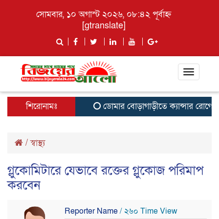
সোমবার, ১০ অগাস্ট ২০২৬, ০৮:৪২ পূর্বাহ্ন
[gtranslate]
Toggle
navigati
শিরোনামঃ
ডোমার বোড়াগাড়ীতে ক্যান্সার রোগে আক্র
/
স্বাস্থ্য
গ্লুকোমিটারে যেভাবে রক্তের গ্লুকোজ পরিমাপ
করবেন
Reporter Name
/ ২৬০ Time View