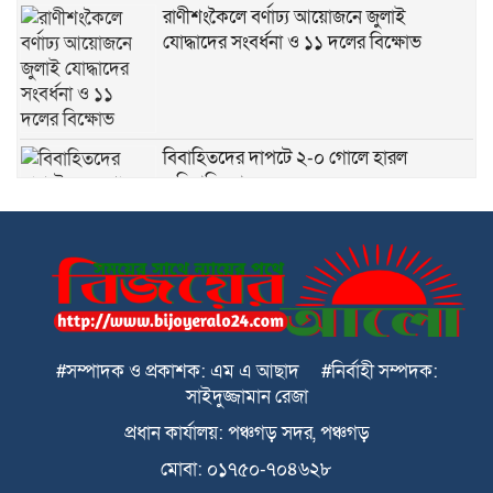
রাণীশংকৈলে বর্ণাঢ্য আয়োজনে জুলাই
যোদ্ধাদের সংবর্ধনা ও ১১ দলের বিক্ষোভ
বিবাহিতদের দাপটে ২-০ গোলে হারল
অবিবাহিতরা
পঞ্চগড়ে ২১৮ পিছ ইয়াবা সহ মাদক
ব্যবসায়ীকে পুলিশে দিল মাদক নির্মূল কমিটি
পঞ্চগড়ে জুলাই গণঅভ্যুত্থান দিবস পালিত
#সম্পাদক ও প্রকাশক: এম এ আছাদ #নির্বাহী সম্পদক:
সাইদুজ্জামান রেজা
ডোমারে গণঅভ্যূত্থানের ২য় বার্ষিকী উপলক্ষে
প্রধান কার্যালয়: পঞ্চগড় সদর, পঞ্চগড়
১১ দলের গণমিছিল
মোবা: ০১৭৫০-৭০৪৬২৮