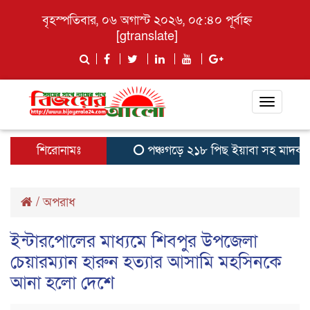
বৃহস্পতিবার, ০৬ অগাস্ট ২০২৬, ০৫:৪০ পূর্বাহ্ন
[gtranslate]
Toggle
navigati
শিরোনামঃ
পঞ্চগড়ে ২১৮ পিছ ইয়াবা সহ মাদক ব্যবসা
/
অপরাধ
ইন্টারপোলের মাধ্যমে শিবপুর উপজেলা
চেয়ারম্যান হারুন হত্যার আসামি মহসিনকে
আনা হলো দেশে