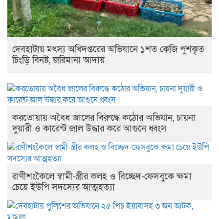
দেবহাটায় মৎস্য অধিদপ্তরের অভিযানে ১শত কেজি পুশকৃত
চিংড়ি বিনষ্ট, জরিমানা আদায়
করতোয়ায় অবৈধ জালের বিরুদ্ধে কঠোর অভিযান, চায়না
দুয়ারী ও কারেন্ট জাল উদ্ধার করে আগুনে ধ্বংস
রাণীশংকৈলে স্বামী-স্ত্রীর কলহ ও বিচ্ছেদ-ফেসবুকে ক্ষমা
চেয়ে ইউপি সদস্যের আত্মহত্যা