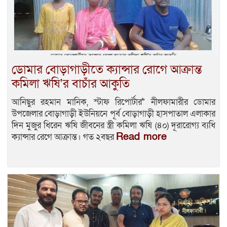
ডোমার বোড়াগাড়ীতে ক্যান্সার রোগে আক্রান্ত
কমিলা ঋষি’র বাচাঁর আকুতি
আনিছুর রহমান মানিক, স্টাফ রিপোর্টার>> নীলফামারীর ডোমার
উপজেলার বোড়াগাড়ী ইউনিয়নে পূর্ব বোড়াগাড়ী হাসপাতাল এলাকার
দিন মুজুর ধিরেন ঋষি জীবনের স্ত্রী কমিলা ঋষি (৪০) দূরারোগ্য ব্যধি
Read more
ক্যান্সার রেগে আক্রান্ত। গত ২বছর