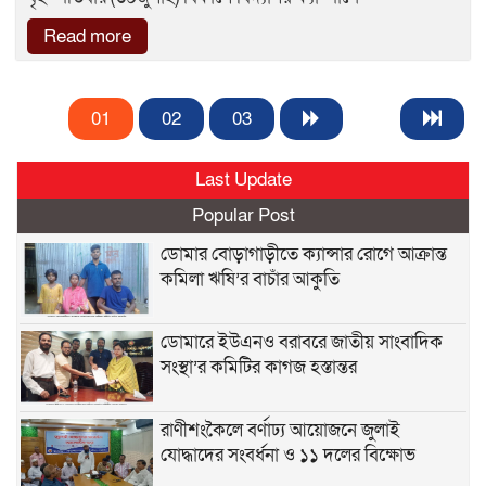
Read more
01
02
03
Last Update
Popular Post
ডোমার বোড়াগাড়ীতে ক্যান্সার রোগে আক্রান্ত
কমিলা ঋষি’র বাচাঁর আকুতি
ডোমারে ইউএনও বরাবরে জাতীয় সাংবাদিক
সংস্থা’র কমিটির কাগজ হস্তান্তর
রাণীশংকৈলে বর্ণাঢ্য আয়োজনে জুলাই
যোদ্ধাদের সংবর্ধনা ও ১১ দলের বিক্ষোভ