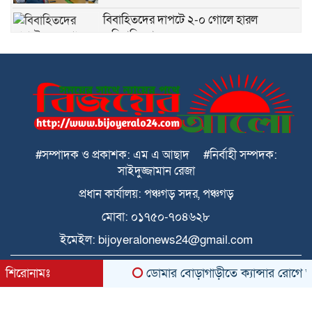
বিবাহিতদের দাপটে ২-০ গোলে হারল
অবিবাহিতরা
পঞ্চগড়ে ২১৮ পিছ ইয়াবা সহ মাদক
ব্যবসায়ীকে পুলিশে দিল মাদক নির্মূল কমিটি
পঞ্চগড়ে জুলাই গণঅভ্যুত্থান দিবস পালিত
#সম্পাদক ও প্রকাশক: এম এ আছাদ #নির্বাহী সম্পদক:
সাইদুজ্জামান রেজা
ডোমারে গণঅভ্যূত্থানের ২য় বার্ষিকী উপলক্ষে
প্রধান কার্যালয়: পঞ্চগড় সদর, পঞ্চগড়
১১ দলের গণমিছিল
মোবা: ০১৭৫০-৭০৪৬২৮
ইমেইল: bijoyeralonews24@gmail.com
ডোমার আমবাড়ীতে অগ্নিকান্ডে ক্ষতিগস্ত
পরিবারের মাঝে জাতীয় সাংবাদিক সংস্থার পক্ষে
All rights reserved © 2026 কারিগরি সহযোগিতা
শিরোনামঃ
ডোমার বোড়াগাড়ীতে ক্যান্সার রোগে আক্রান্
খাদ্য সামগ্রী বিতরণ
BDITWork.com
ডোমারে চিলাহাটি অটিজম ও প্রতিবন্ধী বিদ্যালয়