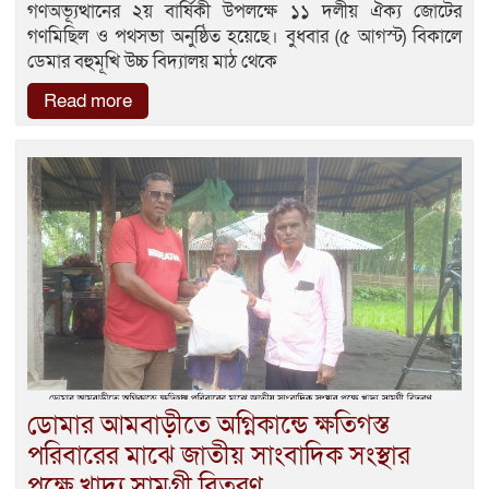
গণঅভ্যূত্থানের ২য় বার্ষিকী উপলক্ষে ১১ দলীয় ঐক্য জোটের
গণমিছিল ও পথসভা অনুষ্ঠিত হয়েছে। বুধবার (৫ আগস্ট) বিকালে
ডেমার বহুমূখি উচ্চ বিদ্যালয় মাঠ থেকে
Read more
ডোমার আমবাড়ীতে অগ্নিকান্ডে ক্ষতিগস্ত
পরিবারের মাঝে জাতীয় সাংবাদিক সংস্থার
পক্ষে খাদ্য সামগ্রী বিতরণ