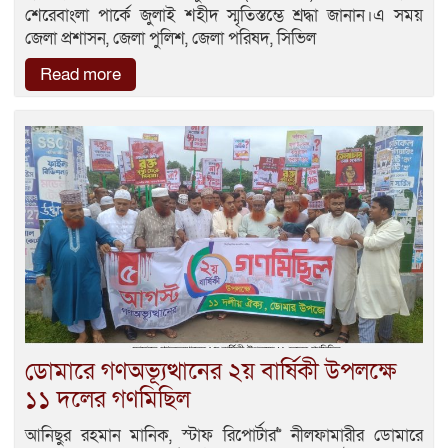
শেরেবাংলা পার্কে জুলাই শহীদ স্মৃতিস্তম্ভে শ্রদ্ধা জানান।এ সময়
জেলা প্রশাসন, জেলা পুলিশ, জেলা পরিষদ, সিভিল
Read more
ডোমারে গণঅভ্যূত্থানের ২য় বার্ষিকী উপলক্ষে
১১ দলের গণমিছিল
আনিছুর রহমান মানিক, স্টাফ রিপোর্টার>> নীলফামারীর ডোমারে