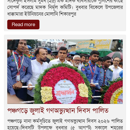
সাদেকুল ইসলাম সুমন (২৫) এক মাদক ব্যবসায়ীকে পুলিশের কাছে
সোপর্দ করেছে মাদক নির্মূল কমিটি। বুধবার বিকেলে উপজেলার
ধাক্কামারা ইউনিয়নের মোলানি শিকারপুর
Read more
পঞ্চগড়ে জুলাই গণঅভ্যুত্থান দিবস পালিত
পঞ্চগড়ে নানা কর্মসূচিতে জুলাই গণঅভ্যুত্থান দিবস ২০২৬ পালিত
হয়েছে।দিবসটি উপলক্ষে বুধবার (৫ আগস্ট) সকালে শহরের