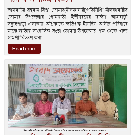
আসমাউর রহমান সিপ্ত, ডোমার(নীলফামারী)প্রতিনিধি>> নীলফামারীর
ডোমার উপজেলার গোমনাতী ইউনিয়নের দক্ষিণ আমবাড়ী
সবুজপাড়া এলাকায় অগ্নিকান্ডে ক্ষতিগ্রস্ত ইয়াছিন আলীর পরিবারে
মাঝে জাতীয় সাংবাদিক সংস্থা ডোমার উপজেলার পক্ষ থেকে খাদ্য
সামগ্রী বিতরণ করা
Read more