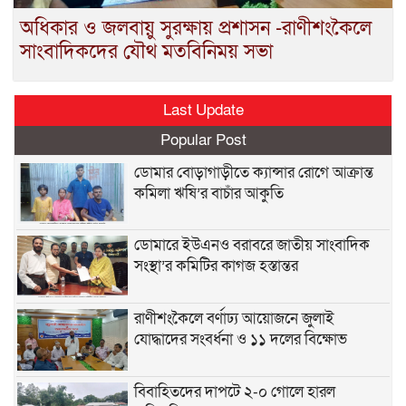
অধিকার ও জলবায়ু সুরক্ষায় প্রশাসন -রাণীশংকৈলে
সাংবাদিকদের যৌথ মতবিনিময় সভা
Last Update
Popular Post
ডোমার বোড়াগাড়ীতে ক্যান্সার রোগে আক্রান্ত
কমিলা ঋষি’র বাচাঁর আকুতি
ডোমারে ইউএনও বরাবরে জাতীয় সাংবাদিক
সংস্থা’র কমিটির কাগজ হস্তান্তর
রাণীশংকৈলে বর্ণাঢ্য আয়োজনে জুলাই
যোদ্ধাদের সংবর্ধনা ও ১১ দলের বিক্ষোভ
বিবাহিতদের দাপটে ২-০ গোলে হারল