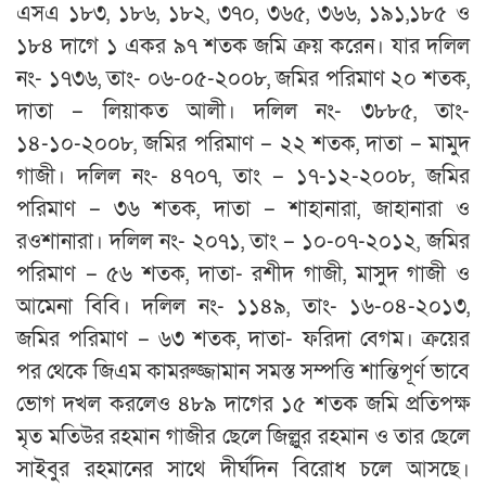
এসএ ১৮৩, ১৮৬, ১৮২, ৩৭০, ৩৬৫, ৩৬৬, ১৯১,১৮৫ ও
১৮৪ দাগে ১ একর ৯৭ শতক জমি ক্রয় করেন। যার দলিল
নং- ১৭৩৬, তাং- ০৬-০৫-২০০৮, জমির পরিমাণ ২০ শতক,
দাতা – লিয়াকত আলী। দলিল নং- ৩৮৮৫, তাং-
১৪-১০-২০০৮, জমির পরিমাণ – ২২ শতক, দাতা – মামুদ
গাজী। দলিল নং- ৪৭০৭, তাং – ১৭-১২-২০০৮, জমির
পরিমাণ – ৩৬ শতক, দাতা – শাহানারা, জাহানারা ও
রওশানারা। দলিল নং- ২০৭১, তাং – ১০-০৭-২০১২, জমির
পরিমাণ – ৫৬ শতক, দাতা- রশীদ গাজী, মাসুদ গাজী ও
আমেনা বিবি। দলিল নং- ১১৪৯, তাং- ১৬-০৪-২০১৩,
জমির পরিমাণ – ৬৩ শতক, দাতা- ফরিদা বেগম। ক্রয়ের
পর থেকে জিএম কামরুজ্জামান সমস্ত সম্পত্তি শান্তিপূর্ণ ভাবে
ভোগ দখল করলেও ৪৮৯ দাগের ১৫ শতক জমি প্রতিপক্ষ
মৃত মতিউর রহমান গাজীর ছেলে জিল্লুর রহমান ও তার ছেলে
সাইবুর রহমানের সাথে দীর্ঘদিন বিরোধ চলে আসছে।