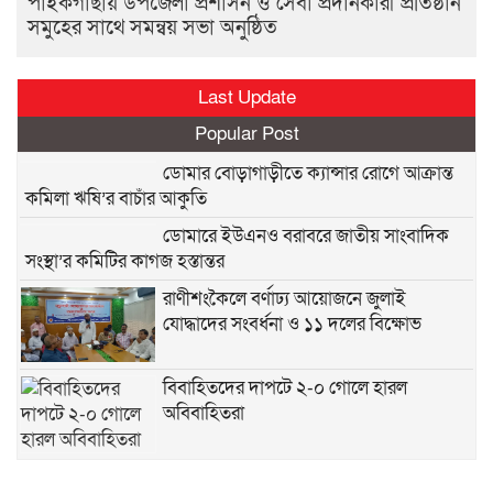
পাইকগাছায় উপজেলা প্রশাসন ও সেবা প্রদানকারী প্রতিষ্ঠান
সমুহের সাথে সমন্বয় সভা অনুষ্ঠিত
Last Update
Popular Post
ডোমার বোড়াগাড়ীতে ক্যান্সার রোগে আক্রান্ত
কমিলা ঋষি’র বাচাঁর আকুতি
ডোমারে ইউএনও বরাবরে জাতীয় সাংবাদিক
সংস্থা’র কমিটির কাগজ হস্তান্তর
রাণীশংকৈলে বর্ণাঢ্য আয়োজনে জুলাই
যোদ্ধাদের সংবর্ধনা ও ১১ দলের বিক্ষোভ
বিবাহিতদের দাপটে ২-০ গোলে হারল
অবিবাহিতরা
পঞ্চগড়ে ২১৮ পিছ ইয়াবা সহ মাদক