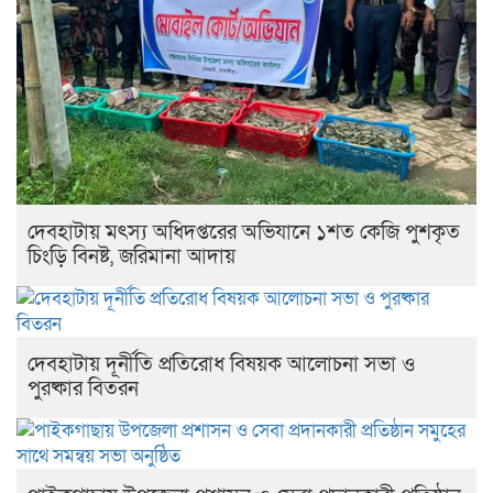
দেবহাটায় মৎস্য অধিদপ্তরের অভিযানে ১শত কেজি পুশকৃত
চিংড়ি বিনষ্ট, জরিমানা আদায়
দেবহাটায় দূর্নীতি প্রতিরোধ বিষয়ক আলোচনা সভা ও
পুরষ্কার বিতরন