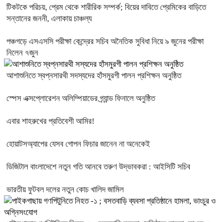
টিকটকে পরিচয়, প্রেম থেকে শারীরিক সম্পর্ক; বিয়ের দাবিতে প্রেমিকের বাড়িতে
সন্তানের জননী, এলাকায় চাঞ্চল্য
পঞ্চগড়ে এসএসসি পরীক্ষা কেন্দ্রের সচিব অনৈতিক সুবিধা নিয়ে ৯ জুনের পরীক্ষা
নিলেন ৭জুন
আশাশুনিতে স্বপ্নসারথী সদস্যদের হাঁসমুরগী পালন প্রশিক্ষন অনুষ্ঠিত
স্পেস এক্সপ্লোরেশন অলিম্পিয়াডের গ্র্যান্ড ফিনালে অনুষ্ঠিত
এবার শাহরুখের প্রতিবেশী আমির!
হোয়াটসঅ্যাপের যেসব গোপন ফিচার জানেন না অনেকেই
ডিজিটাল বাংলাদেশে নতুন গতি আনবে তরুণ উদ্ভাবকরা : আইসিটি সচিব
ভারতীয় ফুটবল দলের নতুন কোচ খালিদ জামিল