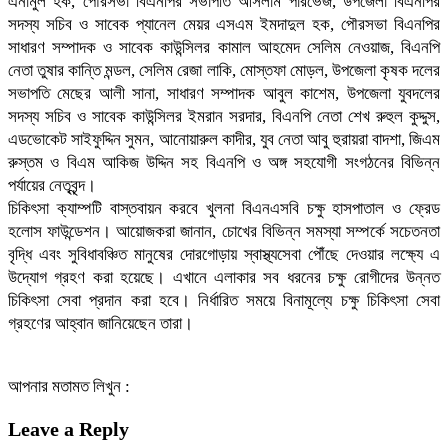
এনামুল হক, পৌরসভা বিএনপির সভাপতি আসলাম পারভেজ, উপজেলা বিএনপির
সদস্য সচিব ও সাবেক প্যানেল মেয়র এসএম ইমদাদুল হক, পৌরসভা বিএনপির
সাধারণ সম্পাদক ও সাবেক কাউন্সিলর কামাল আহমেদ সেলিম নেওয়াজ, বিএনপি
নেতা তুষার কান্তি মন্ডল, সেলিম রেজা লাকি, মোস্তফা মোড়ল, উপজেলা কৃষক দলের
সভাপতি মেছের আলী সানা, সাধারণ সম্পাদক আবুল কাশেম, উপজেলা যুবদলের
সদস্য সচিব ও সাবেক কাউন্সিলর ইমরান সরদার, বিএনপি নেতা শেখ রুহুল কুদ্দুস,
এডভোকেট সাইফুদ্দিন সুমন, আনোয়ারুল কাদীর, যুব নেতা আবু হুরায়রা বাদশা, জিএম
রুস্তম ও বিএম আকিজ উদ্দিন সহ বিএনপি ও অঙ্গ সহযোগী সংগঠনের বিভিন্ন
পর্যায়ের নেতৃবৃন্দ।
চিকিৎসা ক্যাম্পটি বাস্তবায়ন করবে খুলনা বিএনএসবি চক্ষু হাসপাতাল ও ফ্রেড
হলোস ফাউন্ডেশন। আয়োজকরা জানান, চোখের বিভিন্ন সমস্যা সম্পর্কে সচেতনতা
বৃদ্ধি এবং সুবিধাবঞ্চিত মানুষের দোরগোড়ায় স্বাস্থ্যসেবা পৌঁছে দেওয়ার লক্ষ্যে এ
উদ্যোগ গ্রহণ করা হয়েছে। এখানে এলাকার সব ধরনের চক্ষু রোগীদের উন্নত
চিকিৎসা সেবা প্রদান করা হবে। নির্ধারিত সময়ে বিনামূল্যে চক্ষু চিকিৎসা সেবা
গ্রহণের আহ্বান জানিয়েছেন তারা।
আপনার মতামত লিখুন :
Leave a Reply