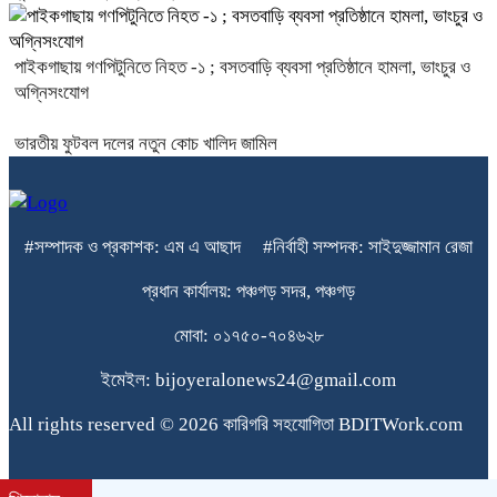
পাইকগাছায় গণপিটুনিতে নিহত -১ ; বসতবাড়ি ব্যবসা প্রতিষ্ঠানে হামলা, ভাংচুর ও
অগ্নিসংযোগ
ভারতীয় ফুটবল দলের নতুন কোচ খালিদ জামিল
#সম্পাদক ও প্রকাশক: এম এ আছাদ #নির্বাহী সম্পদক: সাইদুজ্জামান রেজা
প্রধান কার্যালয়: পঞ্চগড় সদর, পঞ্চগড়
মোবা: ০১৭৫০-৭০৪৬২৮
ইমেইল: bijoyeralonews24@gmail.com
All rights reserved © 2026 কারিগরি সহযোগিতা BDITWork.com