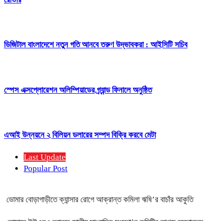
ডিজিটাল বাংলাদেশে নতুন গতি আনবে তরুণ উদ্ভাবকরা : আইসিটি সচিব
স্পেস এক্সপ্লোরেশন অলিম্পিয়াডের গ্র্যান্ড ফিনালে অনুষ্ঠিত
এআই উন্নয়নে ২ বিলিয়ন ডলারের সম্পদ বিক্রি করবে মেটা
Last Update
Popular Post
ডোমার বোড়াগাড়ীতে ক্যান্সার রোগে আক্রান্ত কমিলা ঋষি’র বাচাঁর আকুতি