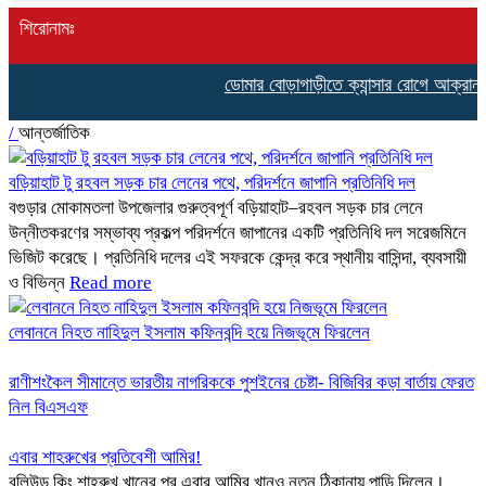
শিরোনামঃ
ডোমার বোড়াগাড়ীতে ক্যান্সার রোগে আক্রান্ত 
/
আন্তর্জাতিক
বড়িয়াহাট টু রহবল সড়ক চার লেনের পথে, পরিদর্শনে জাপানি প্রতিনিধি দল
বগুড়ার মোকামতলা উপজেলার গুরুত্বপূর্ণ বড়িয়াহাট–রহবল সড়ক চার লেনে
উন্নীতকরণের সম্ভাব্য প্রকল্প পরিদর্শনে জাপানের একটি প্রতিনিধি দল সরেজমিনে
ভিজিট করেছে। প্রতিনিধি দলের এই সফরকে কেন্দ্র করে স্থানীয় বাসিন্দা, ব্যবসায়ী
ও বিভিন্ন
Read more
লেবাননে নিহত নাহিদুল ইসলাম কফিনবন্দি হয়ে নিজভূমে ফিরলেন
রাণীশংকৈল সীমান্তে ভারতীয় নাগরিককে পুশইনের চেষ্টা- বিজিবির কড়া বার্তায় ফেরত
নিল বিএসএফ
এবার শাহরুখের প্রতিবেশী আমির!
বলিউড কিং শাহরুখ খানের পর এবার আমির খানও নতুন ঠিকানায় পাড়ি দিলেন।