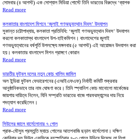
সোমবার (৪ আগস্ট) এক সোশ্যাল মিডিয়া পোস্টে তিনি ভারতের বিরুদ্ধে ‘ব্যাপক
Read more
কলকাতার বাংলাদেশ মিশনে ‘জুলাই গণঅভ্যুত্থান দিবস’ উদযাপন
সুকান্ত চট্টোপাধ্যায়, কলকাতা প্রতিনিধি: ‘জুলাই গণঅভ্যুত্থান দিবস’ উদযাপন
করলো কলকাতাস্থ বাংলাদেশ উপ-হাইকমিশন। বাংলাদেশের জুলাই
গণঅভ্যুত্থানের বর্ষপূর্তি উপলক্ষ্যে মঙ্গলবার (৫ আগস্ট) এই আয়োজন উদযাপন করা
হয়। কলকাতার বাংলাদেশ মিশন প্রাঙ্গণে কোরান
Read more
ভারতীয় ফুটবল দলের নতুন কোচ খালিদ জামিল
অল ইন্ডিয়া ফুটবল ফেডারেশনের (এআইএফএফ) নির্বাহী কমিটি শুক্রবার
আনুষ্ঠানিকভাবে তার নাম ঘোষণা করে। তিনি স্প্যানিশ কোচ মানোলো মার্কেজের
জায়গায় দায়িত্ব নিলেন, যিনি সম্প্রতি ভারতের বাজে পারফরম্যান্সের দায় নিয়ে
পদত্যাগ করেছিলেন।
Read more
সিউলের জালে বার্সেলোনার ৭ গোল
প্রাক-মৌসুম প্রস্তুতি ম্যাচে গোলের আতশবাজি ছড়াল বার্সেলোনা। দক্ষিণ
কোরিয়ার দল সিউল এফসিকে বৃহস্পতিবার ৭-৩ গোলে উড়িয়ে দিয়েছে লা লিগা