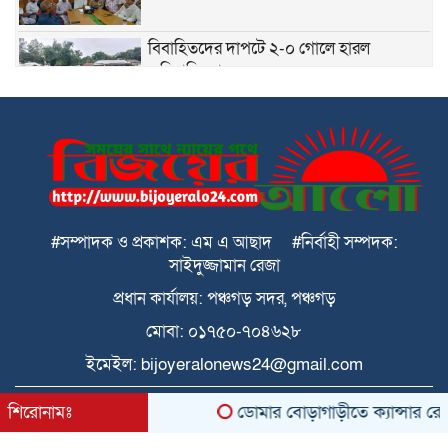
বিবাহিতদের দাপটে ২-০ গোলে হারল
অবিবাহিতরা
পঞ্চগড়ে ২১৮ পিছ ইয়াবা সহ মাদক
ব্যবসায়ীকে পুলিশে দিল মাদক নির্মূল কমিটি
পঞ্চগড়ে জুলাই গণঅভ্যুত্থান দিবস পালিত
#সম্পাদক ও প্রকাশক: এম এ আছাদ #নির্বাহী সম্পদক:
সাইদুজ্জামান রেজা
ডোমারে গণঅভ্যূত্থানের ২য় বার্ষিকী উপলক্ষে
প্রধান কার্যালয়: পঞ্চগড় সদর, পঞ্চগড়
১১ দলের গণমিছিল
মোবা: ০১৭৫০-৭০৪৬২৮
ইমেইল: bijoyeralonews24@gmail.com
ডোমার আমবাড়ীতে অগ্নিকান্ডে ক্ষতিগস্ত
পরিবারের মাঝে জাতীয় সাংবাদিক সংস্থার পক্ষে
All rights reserved © 2026 কারিগরি সহযোগিতা
শিরোনামঃ
ডোমার বোড়াগাড়ীতে ক্যান্সার রোগে 
খাদ্য সামগ্রী বিতরণ
BDITWork.com