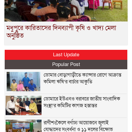
মধুপুরে কারিতাসের দিনব্যাপী কৃষি ও খাদ্য মেলা
অনুষ্ঠিত
Last Update
Popular Post
ডোমার বোড়াগাড়ীতে ক্যান্সার রোগে আক্রান্ত
কমিলা ঋষি’র বাচাঁর আকুতি
ডোমারে ইউএনও বরাবরে জাতীয় সাংবাদিক
সংস্থা’র কমিটির কাগজ হস্তান্তর
রাণীশংকৈলে বর্ণাঢ্য আয়োজনে জুলাই
যোদ্ধাদের সংবর্ধনা ও ১১ দলের বিক্ষোভ