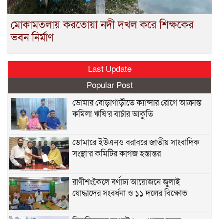
মোকামতলায় করতোয়া নদী দখল করে শিক্ষকের
ভবন নির্মাণ
Last Update
Popular Post
ডোমার বোড়াগাড়ীতে ক্যান্সার রোগে আক্রান্ত
কমিলা ঋষি’র বাচাঁর আকুতি
ডোমারে ইউএনও বরাবরে জাতীয় সাংবাদিক
সংস্থা’র কমিটির কাগজ হস্তান্তর
রাণীশংকৈলে বর্ণাঢ্য আয়োজনে জুলাই
যোদ্ধাদের সংবর্ধনা ও ১১ দলের বিক্ষোভ