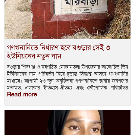
গণশুনানিতে নির্ধারণ হবে বগুড়ার সেই ৩
ইউনিয়নের নতুন নাম
বগুড়ার শিবগঞ্জ ও নবগঠিত মোকামতলা উপজেলার আলোচিত তিন
ইউনিয়নের নাম পরিবর্তন নিয়ে চূড়ান্ত সিদ্ধান্ত আসছে গণশুনানির
মাধ্যমে। আগামী ২৩ জুন অনুষ্ঠিতব্য গণশুনানিতে স্থানীয় জনগণের
মতামত, এলাকার ইতিহাস-ঐতিহ্য এবং ভৌগোলিক পরিচিতির
Read more