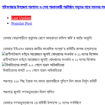
পাইকগাছায় উপজেলা প্রশাসন ও সেবা প্রদানকারী প্রতিষ্ঠান সমুহের সাথে সমন্বয় সভা
Last Update
Popular Post
ডোমার বোড়াগাড়ীতে ক্যান্সার রোগে আক্রান্ত কমিলা ঋষি’র বাচাঁর আকুতি
ডোমারে ইউএনও বরাবরে জাতীয় সাংবাদিক সংস্থা’র কমিটির কাগজ হস্তান্তর
রাণীশংকৈলে বর্ণাঢ্য আয়োজনে জুলাই যোদ্ধাদের সংবর্ধনা ও ১১ দলের বিক্ষোভ
বিবাহিতদের দাপটে ২-০ গোলে হারল অবিবাহিতরা
পঞ্চগড়ে ২১৮ পিছ ইয়াবা সহ মাদক ব্যবসায়ীকে পুলিশে দিল মাদক নির্মূল কমিটি
পঞ্চগড়ে জুলাই গণঅভ্যুত্থান দিবস পালিত
ডোমারে গণঅভ্যূত্থানের ২য় বার্ষিকী উপলক্ষে ১১ দলের গণমিছিল