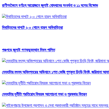
রাণীশংকৈলে বর্ণাঢ্য আয়োজনে জুলাই যোদ্ধাদের সংবর্ধনা ও ১১ দলের বিক্ষোভ
বিবাহিতদের দাপটে ২-০ গোলে হারল অবিবাহিতরা
পঞ্চগড়ে জুলাই গণঅভ্যুত্থান দিবস পালিত
দেবহাটায় মৎস্য অধিদপ্তরের অভিযানে ১শত কেজি পুশকৃত চিংড়ি বিনষ্ট, জরিমানা আদা
দেবহাটায় দূর্নীতি প্রতিরোধ বিষয়ক আলোচনা সভা ও পুরষ্কার বিতরন