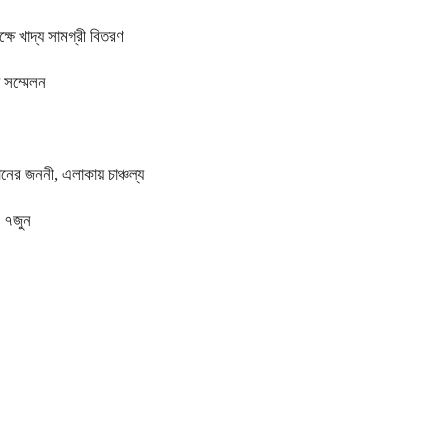
ষে খাদ্য সামগ্রী বিতরণ
দ সম্মেলন
ানের জননী, এলাকায় চাঞ্চল্য
ন ৭জুন