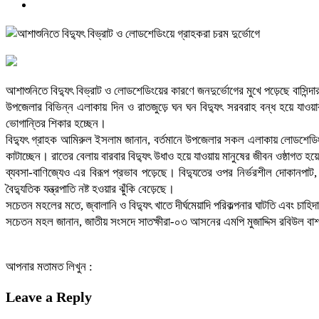
আশাশুনিতে বিদ্যুৎ বিভ্রাট ও লোডশেডিংয়ের কারণে জনদুর্ভোগের মুখে পড়েছে বাসিন্দার
উপজেলার বিভিন্ন এলাকায় দিন ও রাতজুড়ে ঘন ঘন বিদ্যুৎ সরবরাহ বন্ধ হয়ে যাওয়ার
ভোগান্তির শিকার হচ্ছেন।
বিদ্যুৎ গ্রাহক আমিরুল ইসলাম জানান, বর্তমানে উপজেলার সকল এলাকায় লোডশেডিং যেন
কাটাচ্ছেন। রাতের বেলায় বারবার বিদ্যুৎ উধাও হয়ে যাওয়ায় মানুষের জীবন ওষ্ঠাগত হয়
ব্যবসা-বাণিজ্যেও এর বিরূপ প্রভাব পড়েছে। বিদ্যুতের ওপর নির্ভরশীল দোকানপাট, ক্
বৈদ্যুতিক যন্ত্রপাতি নষ্ট হওয়ার ঝুঁকি বেড়েছে।
সচেতন মহলের মতে, জ্বালানি ও বিদ্যুৎ খাতে দীর্ঘমেয়াদি পরিকল্পনার ঘাটতি এবং চা
সচেতন মহল জানান, জাতীয় সংসদে সাতক্ষীরা-০৩ আসনের এমপি মুজাদ্দিস রবিউল বাশার এ
আপনার মতামত লিখুন :
Leave a Reply