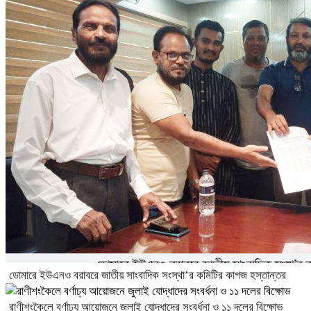
ডোমারে ইউএনও বরাবরে জাতীয় সাংবাদিক সংস্থা’র কমিটির কাগজ হস্তান্তর
রাণীশংকৈলে বর্ণাঢ্য আয়োজনে জুলাই যোদ্ধাদের সংবর্ধনা ও ১১ দলের বিক্ষোভ