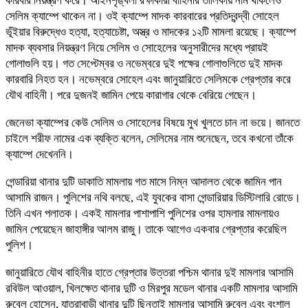
কারবার নিয়ন্ত্রণ করে। আইনশৃঙ্খলা রক্ষাকারী বাহিনীর তালিকায় নাম থাকলেও
সেলিম ক্যাম্পে থাকেন না। ওই ক্যাম্পে মাদক কারবারের প্রতিদ্বন্দ্বী সোহেল
ভূঁইয়ার বিরুদ্ধেও হত্যা, হত্যাচেষ্টা, অস্ত্র ও মাদকের ১২টি মামলা রয়েছে। ক্যাম্পে
মাদক ব্যবসার নিয়ন্ত্রণ নিয়ে সেলিম ও সোহেলের অনুসারীদের মধ্যে প্রায়ই
গোলাগুলি হয়। গত সেপ্টেম্বর ও নভেম্বরে দুই পক্ষের গোলাগুলিতে দুই মাদক
কারবারি নিহত হন। নভেম্বরে সোহেল এবং জানুয়ারিতে সেলিমকে গ্রেপ্তার করে
যৌথ বাহিনী। পরে দুজনই জামিন পেয়ে কারাগার থেকে বেরিয়ে গেছেন।
জেনেভা ক্যাম্পের কেউ সেলিম ও সোহেলের বিষয়ে মুখ খুলতে চান না ভয়ে। জানতে
চাইলে শরীফ নামের এক ব্যক্তি বলেন, সেলিমের নাম শুনেছেন, তবে কখনো তাঁকে
ক্যাম্পে দেখেননি।
গেন্ডারিয়া থানার দুটি ডাকাতি মামলায় গত মাসে নিম্ন আদালত থেকে জামিন পান
আসামি রাজন। পুলিশের নথি বলছে, এই যুবকের বাসা গেন্ডারিয়ার ডিস্টিলারি রোডে।
তিনি এখন পলাতক। একই মামলার পাশাপাশি পুলিশের ওপর হামলার মামলায়ও
জামিন পেয়েছেন জাহাঙ্গীর আলম রাজু। তাকে আগেও একবার গ্রেপ্তার করেছিল
পুলিশ।
জানুয়ারিতে যৌথ বাহিনীর হাতে গ্রেপ্তার উত্তরা পশ্চিম থানার দুই মামলার আসামি
রবিউল আওয়াল, খিলক্ষেত থানার দুটি ও মিরপুর মডেল থানার একটি মামলার আসামি
রুবেল হোসেন, যাত্রাবাড়ী থানার দুটি ছিনতাই মামলার আসামি রুবেল এবং বংশাল