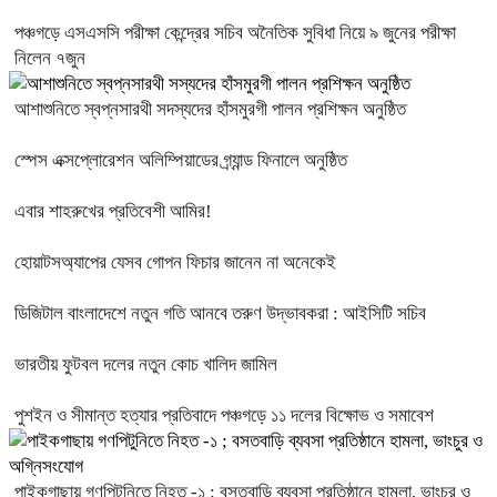
পঞ্চগড়ে এসএসসি পরীক্ষা কেন্দ্রের সচিব অনৈতিক সুবিধা নিয়ে ৯ জুনের পরীক্ষা
নিলেন ৭জুন
আশাশুনিতে স্বপ্নসারথী সদস্যদের হাঁসমুরগী পালন প্রশিক্ষন অনুষ্ঠিত
স্পেস এক্সপ্লোরেশন অলিম্পিয়াডের গ্র্যান্ড ফিনালে অনুষ্ঠিত
এবার শাহরুখের প্রতিবেশী আমির!
হোয়াটসঅ্যাপের যেসব গোপন ফিচার জানেন না অনেকেই
ডিজিটাল বাংলাদেশে নতুন গতি আনবে তরুণ উদ্ভাবকরা : আইসিটি সচিব
ভারতীয় ফুটবল দলের নতুন কোচ খালিদ জামিল
পুশইন ও সীমান্ত হত্যার প্রতিবাদে পঞ্চগড়ে ১১ দলের বিক্ষোভ ও সমাবেশ
পাইকগাছায় গণপিটুনিতে নিহত -১ ; বসতবাড়ি ব্যবসা প্রতিষ্ঠানে হামলা, ভাংচুর ও