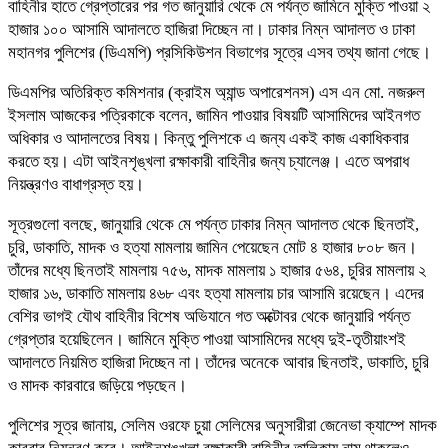
বাহিনীর হাতে গ্রেপ্তারের পর গত জানুয়ারি থেকে মে পর্যন্ত জামিনে মুক্তি পাওয়া ২
হাজার ১০০ আসামি আদালতে হাজিরা দিচ্ছেন না। ঢাকার নিম্ন আদালত ও ঢাকা
মহানগর পুলিশের (ডিএমপি) প্রসিকিউশন বিভাগের সূত্রে এসব তথ্য জানা গেছে।
ডিএমপির অতিরিক্ত কমিশনার (ক্রাইম অ্যান্ড অপারেশনস) এস এন মো. নজরুল
ইসলাম আজকের পত্রিকাকে বলেন, জামিন পাওয়ার বিষয়টি আসামিদের আইনগত
অধিকার ও আদালতের বিষয়। কিন্তু পুলিশকে এ জন্য একই কাজ একাধিকবার
করতে হয়। এটা আইনশৃঙ্খলা রক্ষাকারী বাহিনীর জন্য চ্যালেঞ্জ। এতে অপরাধ
নিয়ন্ত্রণও বাধাগ্রস্ত হয়।
সূত্রগুলো বলছে, জানুয়ারি থেকে মে পর্যন্ত ঢাকার নিম্ন আদালত থেকে ছিনতাই,
চুরি, ডাকাতি, মাদক ও হত্যা মামলায় জামিন পেয়েছেন মোট ৪ হাজার ৮০৮ জন।
তাঁদের মধ্যে ছিনতাই মামলায় ৭৫৬, মাদক মামলায় ১ হাজার ৫৬৪, চুরির মামলায় ২
হাজার ১৬, ডাকাতি মামলায় ৪৬৮ এবং হত্যা মামলায় চার আসামি রয়েছেন। এদের
বেশির ভাগই যৌথ বাহিনীর বিশেষ অভিযানে গত অক্টোবর থেকে জানুয়ারি পর্যন্ত
গ্রেপ্তার হয়েছিলেন। জামিনে মুক্তি পাওয়া আসামিদের মধ্যে দুই-তৃতীয়াংশই
আদালতে নিয়মিত হাজিরা দিচ্ছেন না। তাঁদের অনেকে আবার ছিনতাই, ডাকাতি, চুরি
ও মাদক কারবারে জড়িয়ে পড়ছেন।
পুলিশের সূত্র জানায়, সেলিম ওরফে চুয়া সেলিমের অনুসারীরা জেনেভা ক্যাম্পে মাদক