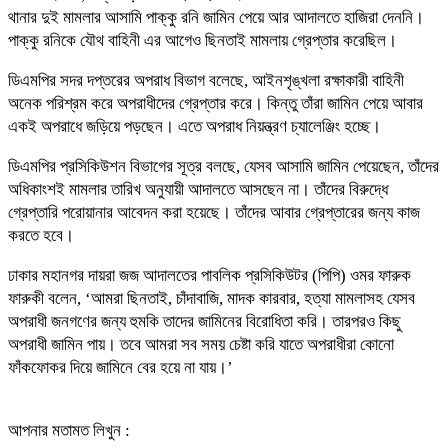
থানার দুই মামলার আসামি পাক্কু রনি জামিন পেয়ে আর আদালতে হাজিরা দেননি।
পাক্কু রনিকে যৌথ বাহিনী এর আগেও ছিনতাই মামলায় গ্রেপ্তার করেছিল।
ডিএমপির সদর দপ্তরের অপরাধ বিভাগ বলেছে, আইনশৃঙ্খলা রক্ষাকারী বাহিনী
অনেক পরিশ্রম করে অপরাধীদের গ্রেপ্তার করে। কিন্তু তাঁরা জামিন পেয়ে আবার
একই অপরাধে জড়িয়ে পড়ছেন। এতে অপরাধ নিয়ন্ত্রণ চ্যালেঞ্জিং হচ্ছে।
ডিএমপির প্রসিকিউশন বিভাগের সূত্র বলছে, যেসব আসামি জামিন পেয়েছেন, তাঁদের
অধিকাংশই মামলার তারিখ অনুযায়ী আদালতে আসছেন না। তাঁদের বিরুদ্ধে
গ্রেপ্তারি পরোয়ানার আবেদন করা হয়েছে। তাঁদের আবার গ্রেপ্তারের জন্য কাজ
করতে হবে।
ঢাকার মহানগর দায়রা জজ আদালতের পাবলিক প্রসিকিউটর (পিপি) ওমর ফারুক
ফারুকী বলেন, ‘আমরা ছিনতাই, চাঁদাবাজি, মাদক কারবার, হত্যা মামলাসহ যেসব
অপরাধী জনগণের জন্য হুমকি তাদের জামিনের বিরোধিতা করি। তারপরও কিছু
অপরাধী জামিন পায়। তবে আমরা সব সময় চেষ্টা করি যাতে অপরাধীরা কোনো
ফাঁকফোকর দিয়ে জামিনে বের হয়ে না যায়।’
আপনার মতামত লিখুন :