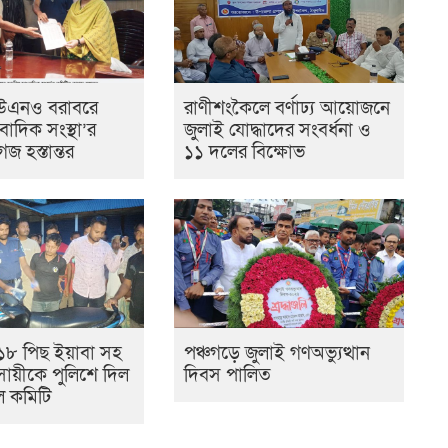
উএনও বরাবরে
রাণীশংকৈলে বর্ণাঢ্য আয়োজনে
াদিক সংস্থা’র
জুলাই যোদ্ধাদের সংবর্ধনা ও
জ হস্তান্তর
১১ দলের বিক্ষোভ
১৮ পিছ ইয়াবা সহ
পঞ্চগড়ে জুলাই গণঅভ্যুত্থান
সায়ীকে পুলিশে দিল
দিবস পালিত
ূল কমিটি