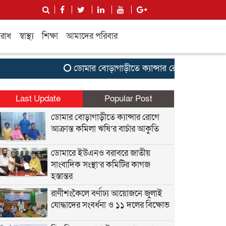
রাধ
স্বাস্থ্য
শিক্ষা
আমাদের পরিবার
ডোমার বোড়াগাড়ীতে ক্যান্সার রোগে আক্রান্ত কমিলা ঋ
Last Update
Popular Post
ডোমার বোড়াগাড়ীতে ক্যান্সার রোগে
আক্রান্ত কমিলা ঋষি’র বাচাঁর আকুতি
ডোমারে ইউএনও বরাবরে জাতীয়
সাংবাদিক সংস্থা’র কমিটির কাগজ
হস্তান্তর
রাণীশংকৈলে বর্ণাঢ্য আয়োজনে জুলাই
যোদ্ধাদের সংবর্ধনা ও ১১ দলের বিক্ষোভ