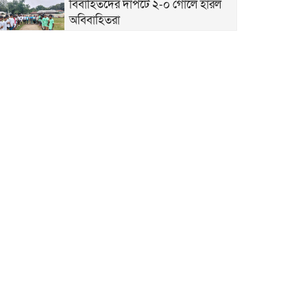
বিবাহিতদের দাপটে ২-০ গোলে হারল
অবিবাহিতরা
পঞ্চগড়ে ২১৮ পিছ ইয়াবা সহ মাদক
ব্যবসায়ীকে পুলিশে দিল মাদক নির্মূল
কমিটি
পঞ্চগড়ে জুলাই গণঅভ্যুত্থান দিবস
পালিত
ডোমারে গণঅভ্যূত্থানের ২য় বার্ষিকী
উপলক্ষে ১১ দলের গণমিছিল
ডোমার আমবাড়ীতে অগ্নিকান্ডে ক্ষতিগস্ত
পরিবারের মাঝে জাতীয় সাংবাদিক
সংস্থার পক্ষে খাদ্য সামগ্রী বিতরণ
ডোমারে চিলাহাটি অটিজম ও প্রতিবন্ধী
বিদ্যালয় নিয়ে ষড়যন্ত্র করার প্রতিবাদে
সংবাদ সম্মেলন