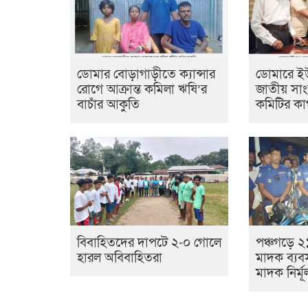
ডোমার বোড়াগাড়ীতে ক্যান্সার
ডোমারে ই
রোগে আক্রান্ত কমিলা ঋষি’র
জাতীয় সাংব
বাচাঁর আকুতি
কমিটির কাগ
বিবাহিতদের দাপটে ২-০ গোলে
পঞ্চগড়ে ২
হারল অবিবাহিতরা
মাদক ব্যব
মাদক নির্ম