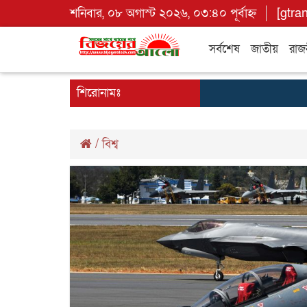
শনিবার, ০৮ অগাস্ট ২০২৬, ০৩:৪০ পূর্বাহ্ন
[gtra
সর্বশেষ
জাতীয়
রাজ
শিরোনামঃ
/
বিশ্ব