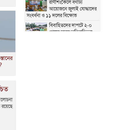
রাণীশংকৈলে বর্ণাঢ্য
আয়োজনে জুলাই যোদ্ধাদের
সংবর্ধনা ও ১১ দলের বিক্ষোভ
বিবাহিতদের দাপটে ২-০
গোলে হারল অবিবাহিতরা
পঞ্চগড়ে ২১৮ পিছ ইয়াবা
সহ মাদক ব্যবসায়ীকে
পুলিশে দিল মাদক নির্মূল কমিটি
্তানের
প?
পঞ্চগড়ে জুলাই গণঅভ্যুত্থান
দিবস পালিত
ডোমারে গণঅভ্যূত্থানের ২য়
্চিত
বার্ষিকী উপলক্ষে ১১ দলের
গণমিছিল
 আলোচনা
ডোমার আমবাড়ীতে
ত রয়েছে
অগ্নিকান্ডে ক্ষতিগস্ত
পরিবারের মাঝে জাতীয় সাংবাদিক সংস্থার
পক্ষে খাদ্য সামগ্রী বিতরণ