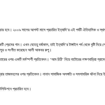
চার হবে। ২০০৯ সালের আগস্ট মাসে প্রচারিত ইত্যাদি’র এই পর্বটি ঐতিহাসিক ও স্থাপত
 প্রেমের গান। এখন যেহেতু বর্ষাকাল, তাই ইত্যাদি’র টাঙ্গাইল পর্ব থেকে বৃষ্টি নিয়ে
এবং সুর ও সংগীত করেছেন আলী আকবর রুপু।
 আক্তারের ওপর একটি মর্মস্পর্শী প্রতিবেদন। ‘আম চিঠি’ নিয়ে নাটোরের লক্ষণবাড়িয়া 
র তাজমহলের ওপর প্রতিবেদন। নানান সামাজিক অসঙ্গতি ও সমসাময়িক ঘটনা নিয়ে ইত্যাদ
টেলিভিশনে প্রচারিত হবে।