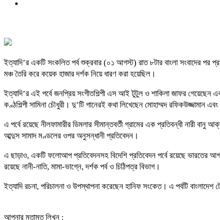
ইত্যাদি’র একটি সংকলিত পর্ব শুক্রবার (০১ আগস্ট) রাত ৮টার বাংলা সংবাদের পর প্র
মঞ্চ তৈরি করে কয়েক হাজার দর্শক নিয়ে ধারণ করা হয়েছিল।
ইত্যাদি’র এই পর্বে জনপ্রিয় সংগীতশিল্পী এস আই টুটুল ও শাকিলা জাফর গেয়েছেন একটি
কণ্ঠশিল্পী সামিনা চৌধুরী। দু’টি গানেরই কথা লিখেছেন মোহাম্মদ রফিকউজ্জামান 
এ পর্বে রয়েছে নীলফামারীর ডিমলার সীমান্তবর্তী গ্রামের এক প্রতিবন্ধী নারী বানু
আব্দুস সামাদ মণ্ডলের ওপর অনুসন্ধানী প্রতিবেদন।
এ ছাড়াও, একটি ফলোআপ প্রতিবেদনসহ বিদেশি প্রতিবেদন পর্বে রয়েছে ভারতের আগ্রা
রয়েছে নানী-নাতি, মামা-ভাগ্নে, দর্শক পর্ব ও চিঠিপত্র বিভাগ।
ইত্যাদি রচনা, পরিচালনা ও উপস্থাপনা করেছেন হানিফ সংকেত। এ পর্বটি বাংলাদেশ 
আপনার মতামত লিখুন :