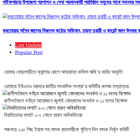
পাইকগাছায় উপজেলা প্রশাসন ও সেবা প্রদানকারী প্রতিষ্ঠান সমুহের সাথে সমন্বয় সভা
করতোয়ায় অবৈধ জালের বিরুদ্ধে কঠোর অভিযান, চায়না দুয়ারী ও কারেন্ট জাল উদ্ধার 
Last Update
Popular Post
ডোমার বোড়াগাড়ীতে ক্যান্সার রোগে আক্রান্ত কমিলা ঋষি’র বাচাঁর আকুতি
ডোমারে ইউএনও বরাবরে জাতীয় সাংবাদিক সংস্থা’র কমিটির কাগজ হস্তান্তর
রাণীশংকৈলে বর্ণাঢ্য আয়োজনে জুলাই যোদ্ধাদের সংবর্ধনা ও ১১ দলের বিক্ষোভ
বিবাহিতদের দাপটে ২-০ গোলে হারল অবিবাহিতরা
পঞ্চগড়ে ২১৮ পিছ ইয়াবা সহ মাদক ব্যবসায়ীকে পুলিশে দিল মাদক নির্মূল কমিটি