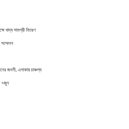
ষে খাদ্য সামগ্রী বিতরণ
দ সম্মেলন
ানের জননী, এলাকায় চাঞ্চল্য
ন ৭জুন