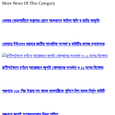
More News Of This Category
ডোমার বোড়াগাড়ীতে ক্যান্সার রোগে আক্রান্ত কমিলা ঋষি’র বাচাঁর আকুতি
ডোমারে ইউএনও বরাবরে জাতীয় সাংবাদিক সংস্থা’র কমিটির কাগজ হস্তান্তর
রাণীশংকৈলে বর্ণাঢ্য আয়োজনে জুলাই যোদ্ধাদের সংবর্ধনা ও ১১ দলের বিক্ষোভ
পঞ্চগড়ে ২১৮ পিছ ইয়াবা সহ মাদক ব্যবসায়ীকে পুলিশে দিল মাদক নির্মূল কমিটি
পঞ্চগড়ে জুলাই গণঅভ্যুত্থান দিবস পালিত