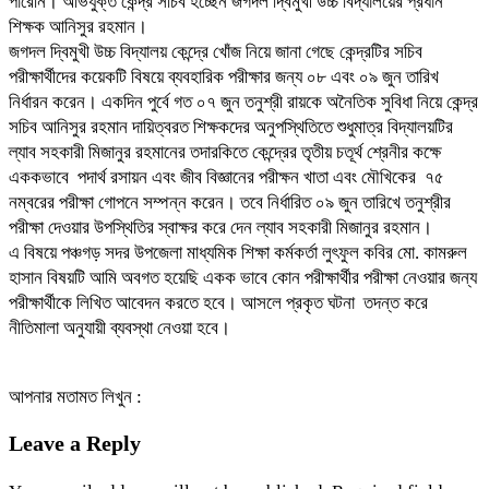
পারেনি। অভিযুক্ত কেন্দ্র সচিব হচ্ছেন জগদল দ্বিমুখী উচ্চ বিদ্যালয়ের প্রধান
শিক্ষক আনিসুর রহমান।
জগদল দ্বিমুখী উচ্চ বিদ্যালয় কেন্দ্রে খোঁজ নিয়ে জানা গেছে কেন্দ্রটির সচিব
পরীক্ষার্থীদের কয়েকটি বিষয়ে ব্যবহারিক পরীক্ষার জন্য ০৮ এবং ০৯ জুন তারিখ
নির্ধারন করেন। একদিন পুর্বে গত ০৭ জুন তনুশ্রী রায়কে অনৈতিক সুবিধা নিয়ে কেন্দ্র
সচিব আনিসুর রহমান দায়িত্বরত শিক্ষকদের অনুপস্থিতিতে শুধুমাত্র বিদ্যালয়টির
ল্যাব সহকারী মিজানুর রহমানের তদারকিতে কেন্দ্রের তৃতীয় চতূর্থ শ্রেনীর কক্ষে
এককভাবে পদার্থ রসায়ন এবং জীব বিজ্ঞানের পরীক্ষন খাতা এবং মৌখিকের ৭৫
নম্বরের পরীক্ষা গোপনে সম্পন্ন করেন। তবে নির্ধারিত ০৯ জুন তারিখে তনুশ্রীর
পরীক্ষা দেওয়ার উপস্থিতির স্বাক্ষর করে দেন ল্যাব সহকারী মিজানুর রহমান।
এ বিষয়ে পঞ্চগড় সদর উপজেলা মাধ্যমিক শিক্ষা কর্মকর্তা লুৎফুল কবির মো. কামরুল
হাসান বিষয়টি আমি অবগত হয়েছি একক ভাবে কোন পরীক্ষার্থীর পরীক্ষা নেওয়ার জন্য
পরীক্ষার্থীকে লিখিত আবেদন করতে হবে। আসলে প্রকৃত ঘটনা তদন্ত করে
নীতিমালা অনুযায়ী ব্যবস্থা নেওয়া হবে।
আপনার মতামত লিখুন :
Leave a Reply