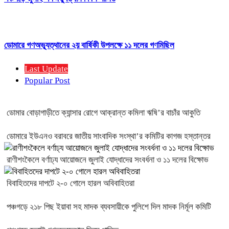
ডোমারে গণঅভ্যূত্থানের ২য় বার্ষিকী উপলক্ষে ১১ দলের গণমিছিল
Last Update
Popular Post
ডোমার বোড়াগাড়ীতে ক্যান্সার রোগে আক্রান্ত কমিলা ঋষি’র বাচাঁর আকুতি
ডোমারে ইউএনও বরাবরে জাতীয় সাংবাদিক সংস্থা’র কমিটির কাগজ হস্তান্তর
রাণীশংকৈলে বর্ণাঢ্য আয়োজনে জুলাই যোদ্ধাদের সংবর্ধনা ও ১১ দলের বিক্ষোভ
বিবাহিতদের দাপটে ২-০ গোলে হারল অবিবাহিতরা
পঞ্চগড়ে ২১৮ পিছ ইয়াবা সহ মাদক ব্যবসায়ীকে পুলিশে দিল মাদক নির্মূল কমিটি