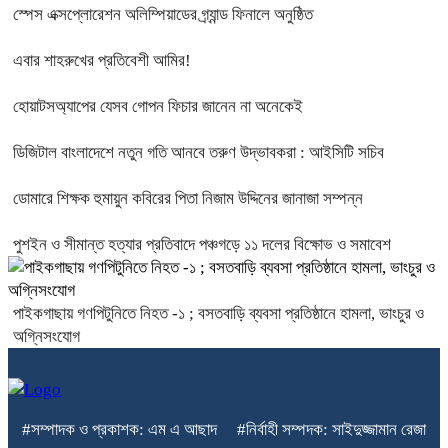
স্পেস এক্সপ্লোরেশন অলিম্পিয়াডের গ্র্যান্ড ফিনালে অনুষ্ঠিত
এবার শাহরুখের প্রতিবেশী আমির!
হোয়াটসঅ্যাপের যেসব গোপন ফিচার জানেন না অনেকেই
ডিজিটাল বাংলাদেশে নতুন গতি আনবে তরুণ উদ্ভাবকরা : আইসিটি সচিব
ডোমারে শিক্ষক হুমায়ুন কবিরের পিতা নিজাম উদ্দিনের জানাজা সম্পন্ন
পুশইন ও সীমান্ত হত্যার প্রতিবাদে পঞ্চগড়ে ১১ দলের বিক্ষোভ ও সমাবেশ
পাইকগাছায় গণপিটুনিতে নিহত -১ ; বসতবাড়ি ব্যবসা প্রতিষ্ঠানে হামলা, ভাংচুর ও
অগ্নিসংযোগ
#সম্পাদক ও প্রকাশক: এম এ আছাদ #নির্বাহী সম্পদক: সাইদুজ্জামান রেজা