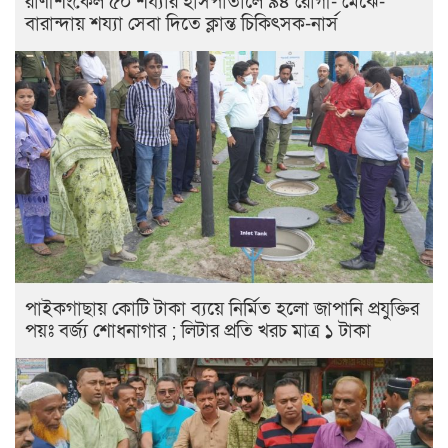
রাণীশংকৈল ​৫০ শয্যার হাসপাতালে ৯৪ রোগী- মেঝে-
বারান্দায় শয্যা সেবা দিতে ক্লান্ত চিকিৎসক-নার্স
পাইকগাছায় কোটি টাকা ব্যয়ে নির্মিত হলো জাপানি প্রযুক্তির
পয়ঃ বর্জ্য শোধনাগার ; লিটার প্রতি খরচ মাত্র ১ টাকা