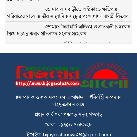
ডোমার আমবাড়ীতে অগ্নিকান্ডে ক্ষতিগস্ত
পরিবারের মাঝে জাতীয় সাংবাদিক সংস্থার পক্ষে খাদ্য সামগ্রী বিতরণ
ডোমারে চিলাহাটি অটিজম ও প্রতিবন্ধী বিদ্যালয়
নিয়ে ষড়যন্ত্র করার প্রতিবাদে সংবাদ সম্মেলন
জলঢাকা পাইটকা পাড়ায় এক অসহায়
পরিবারের জমি দখলের চেস্টা
ডোমারে ইঞ্জিঃ শাহরিন ইসলাম তুহিন উচ্চ
বিদ্যালয়ের ১তলা ভবনের শুভ উদ্বোধন ও সুধী
সমাবেশ
ডোমার চিলাহাটিতে সাংবাদিক কাজল এর
মাতা’র ইন্তেকাল
#সম্পাদক ও প্রকাশক: এম এ আছাদ #নির্বাহী সম্পদক:
সাইদুজ্জামান রেজা
দেবহাটায় মৎস্য অধিদপ্তরের অভিযানে ১শত
প্রধান কার্যালয়: পঞ্চগড় সদর, পঞ্চগড়
কেজি পুশকৃত চিংড়ি বিনষ্ট, জরিমানা আদায়
মোবা: ০১৭৫০-৭০৪৬২৮
ইমেইল: bijoyeralonews24@gmail.com