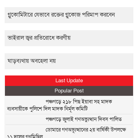
গ্লুকোমিটারে যেভাবে রক্তের গ্লুকোজ পরিমাপ করবেন
ভাইরাল জ্বর প্রতিরোধে করণীয়
ঘাড়ব্যথায় অবহেলা নয়
Last Update
Popular Post
পঞ্চগড়ে ২১৮ পিছ ইয়াবা সহ মাদক
ব্যবসায়ীকে পুলিশে দিল মাদক নির্মূল কমিটি
পঞ্চগড়ে জুলাই গণঅভ্যুত্থান দিবস পালিত
ডোমারে গণঅভ্যূত্থানের ২য় বার্ষিকী উপলক্ষে
১১ দলের গণমিছিল