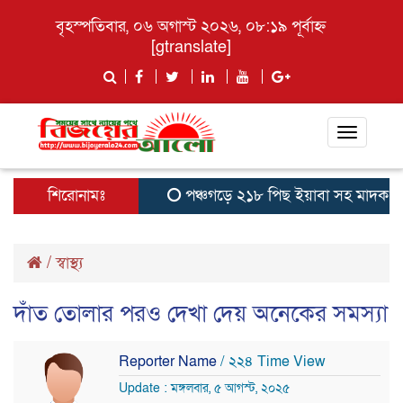
বৃহস্পতিবার, ০৬ অগাস্ট ২০২৬, ০৮:১৯ পূর্বাহ্ন
[gtranslate]
Toggle
navigati
শিরোনামঃ
পঞ্চগড়ে ২১৮ পিছ ইয়াবা সহ মাদক ব্যবসা
/
স্বাস্থ্য
দাঁত তোলার পরও দেখা দেয় অনেকের সমস্যা
Reporter Name
/ ২২৪ Time View
Update : মঙ্গলবার, ৫ আগস্ট, ২০২৫